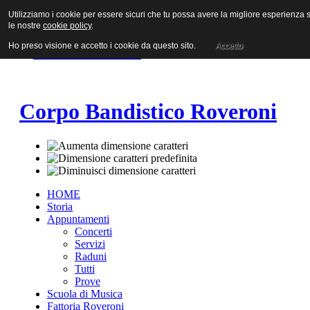
Utilizziamo i cookie per essere sicuri che tu possa avere la migliore esperienza su
Vai al contenuto
le nostre
cookie policy
.
Vai alla navigazione principale
Vai alla prima colonna
Ho preso visione e accetto i cookie da questo sito.
Accetto
Vai alla seconda colonna
Corpo Bandistico Roveroni
HOME
Storia
Appuntamenti
Concerti
Servizi
Raduni
Tutti
Prove
Scuola di Musica
Fattoria Roveroni