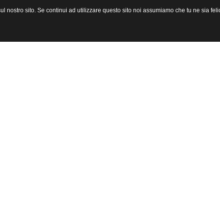
l nostro sito. Se continui ad utilizzare questo sito noi assumiamo che tu ne sia felic