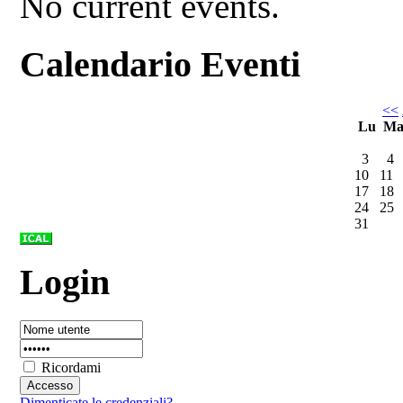
No current events.
Calendario Eventi
<<
Lu
M
3
4
10
11
17
18
24
25
31
Login
Ricordami
Dimenticate le credenziali?