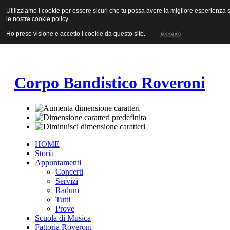
Utilizziamo i cookie per essere sicuri che tu possa avere la migliore esperienza su
Vai al contenuto
le nostre
cookie policy
.
Vai alla navigazione principale
Vai alla prima colonna
Ho preso visione e accetto i cookie da questo sito.
Accetto
Vai alla seconda colonna
Corpo Bandistico Roveroni
HOME
Storia
Appuntamenti
Concerti
Servizi
Raduni
Tutti
Prove
Scuola di Musica
Fattoria Roveroni