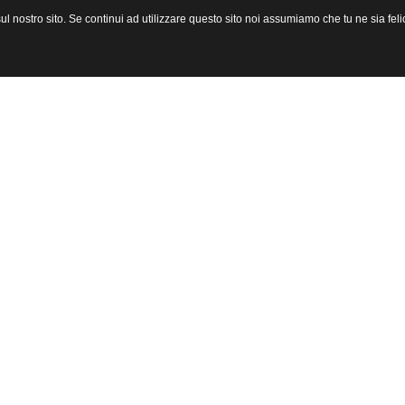
l nostro sito. Se continui ad utilizzare questo sito noi assumiamo che tu ne sia felic