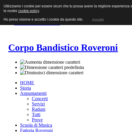
Utilizziamo i cookie per essere sicuri che tu possa avere la migliore esperienza su
Vai al contenuto
le nostre
cookie policy
.
Vai alla navigazione principale
Vai alla prima colonna
Ho preso visione e accetto i cookie da questo sito.
Accetto
Vai alla seconda colonna
Corpo Bandistico Roveroni
HOME
Storia
Appuntamenti
Concerti
Servizi
Raduni
Tutti
Prove
Scuola di Musica
Fattoria Roveroni