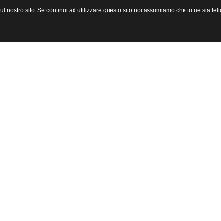
l nostro sito. Se continui ad utilizzare questo sito noi assumiamo che tu ne sia felic