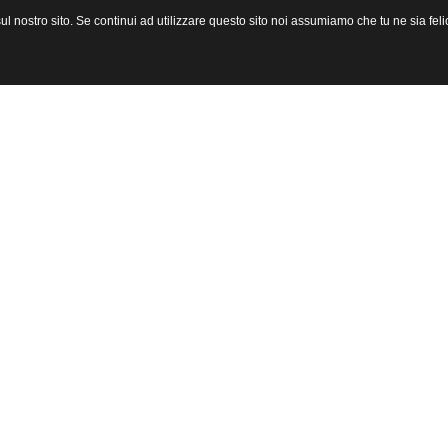
l nostro sito. Se continui ad utilizzare questo sito noi assumiamo che tu ne sia felic