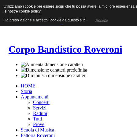
Utilizziamo i cookie per essere sicuri che tu possa avere la migliore esperienza su
Vai al contenuto
le nostre
cookie policy
.
Vai alla navigazione principale
Vai alla prima colonna
Ho preso visione e accetto i cookie da questo sito.
Accetto
Vai alla seconda colonna
Corpo Bandistico Roveroni
HOME
Storia
Appuntamenti
Concerti
Servizi
Raduni
Tutti
Prove
Scuola di Musica
Fattoria Roveroni