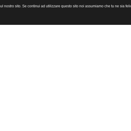
l nostro sito. Se continui ad utilizzare questo sito noi assumiamo che tu ne sia felic