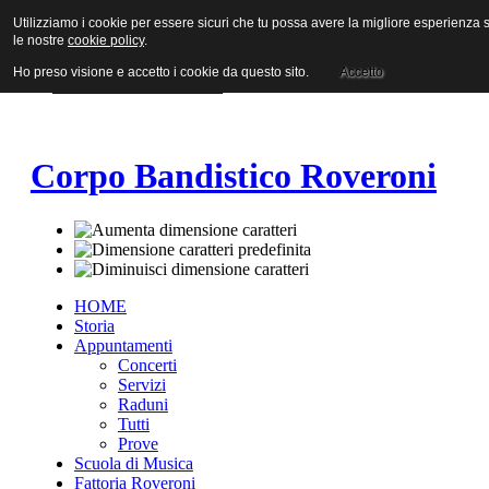
Utilizziamo i cookie per essere sicuri che tu possa avere la migliore esperienza su
Vai al contenuto
le nostre
cookie policy
.
Vai alla navigazione principale
Vai alla prima colonna
Ho preso visione e accetto i cookie da questo sito.
Accetto
Vai alla seconda colonna
Corpo Bandistico Roveroni
HOME
Storia
Appuntamenti
Concerti
Servizi
Raduni
Tutti
Prove
Scuola di Musica
Fattoria Roveroni