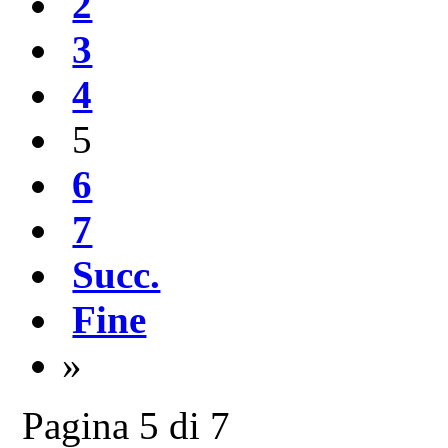
2
3
4
5
6
7
Succ.
Fine
»
Pagina 5 di 7