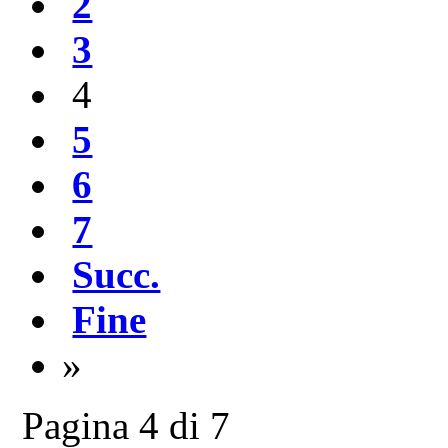
2
3
4
5
6
7
Succ.
Fine
»
Pagina 4 di 7