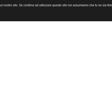
l nostro sito. Se continui ad utilizzare questo sito noi assumiamo che tu ne sia felic