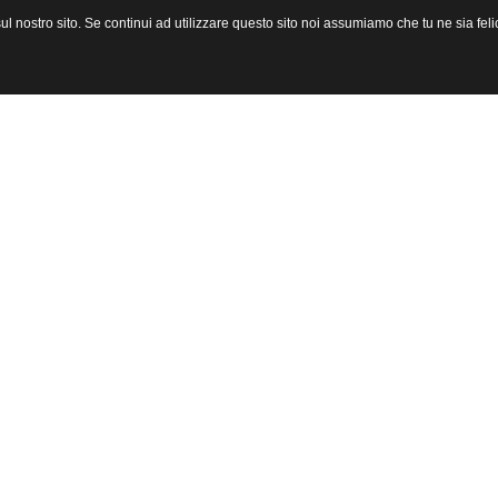
l nostro sito. Se continui ad utilizzare questo sito noi assumiamo che tu ne sia felic