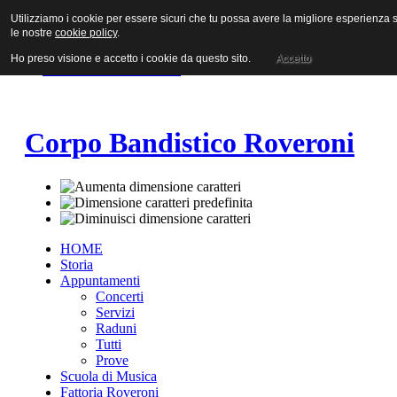
Utilizziamo i cookie per essere sicuri che tu possa avere la migliore esperienza su
Vai al contenuto
le nostre
cookie policy
.
Vai alla navigazione principale
Vai alla prima colonna
Ho preso visione e accetto i cookie da questo sito.
Accetto
Vai alla seconda colonna
Corpo Bandistico Roveroni
HOME
Storia
Appuntamenti
Concerti
Servizi
Raduni
Tutti
Prove
Scuola di Musica
Fattoria Roveroni