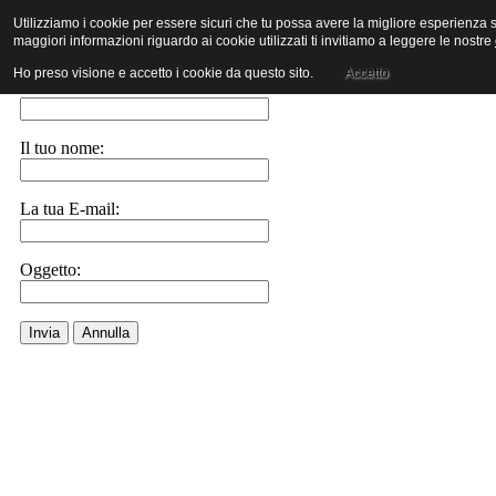
Utilizziamo i cookie per essere sicuri che tu possa avere la migliore esperienza su
maggiori informazioni riguardo ai cookie utilizzati ti invitiamo a leggere le nostre
Invia ad un amico.
Ho preso visione e accetto i cookie da questo sito.
Accetto
E-Mail a:
Il tuo nome:
La tua E-mail:
Oggetto:
Invia
Annulla