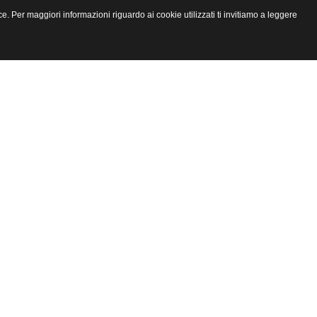
e. Per maggiori informazioni riguardo ai cookie utilizzati ti invitiamo a leggere
Chiudi finestra