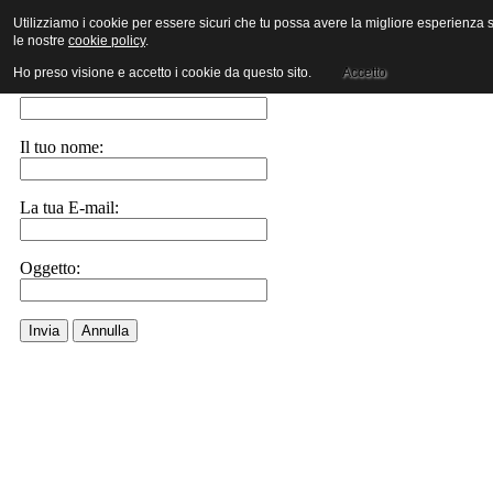
Utilizziamo i cookie per essere sicuri che tu possa avere la migliore esperienza su
le nostre
cookie policy
.
Invia ad un amico.
Ho preso visione e accetto i cookie da questo sito.
Accetto
E-Mail a:
Il tuo nome:
La tua E-mail:
Oggetto:
Invia
Annulla