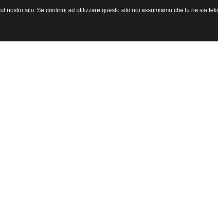
l nostro sito. Se continui ad utilizzare questo sito noi assumiamo che tu ne sia felic