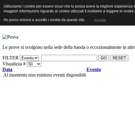
Utilizziamo i cookie per essere sicuri che tu possa avere la migliore esperienza su
maggiori informazioni riguardo ai cookie utilizzati ti invitiamo a leggere le nostre
Prova
Ho preso visione e accetto i cookie da questo sito.
Accetto
Le prove si svolgono nella sede della banda o eccezionalmente in altri
FILTER
GO
RESET
Visualizza #
Data
Evento
Al momento non esistono eventi disponibili